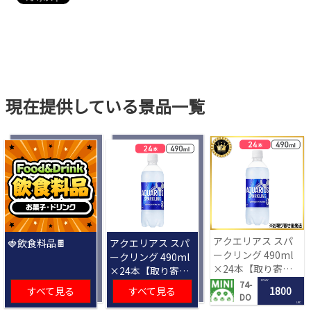
現在提供している景品一覧
アクエリアス スパ
🍓飲食料品🍫
アクエリアス スパ
ークリング 490ml
ークリング 490ml
×24本【取り寄せ
×24本【取り寄せ
入荷後次第発送】
入荷後次第発送】
1 PLAY
74-
すべて見る
すべて見る
1800
DO
LRC