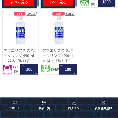
すべて見る
すべて見る
1800
DO
LRC
アクエリアス スパ
アクエリアス スパ
ークリング 490ml
ークリング 490ml
×24本【取り寄せ
×24本【取り寄せ
入荷後次第発送】
入荷後次第発送】
1 PLAY
1 PLAY
173-
100
100
85-EP
EP
LRC
LRC
サポート
景品一覧
ログイン
新規会員登録