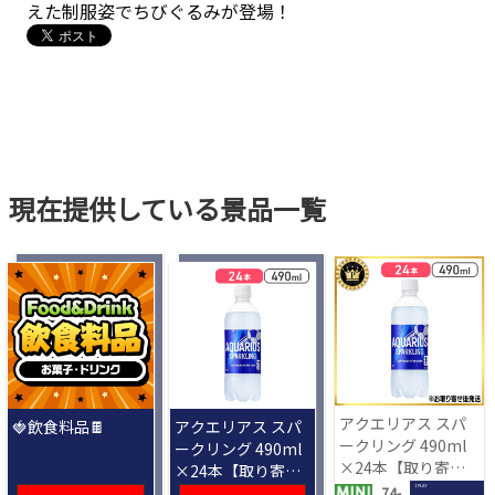
えた制服姿でちびぐるみが登場！
現在提供している景品一覧
アクエリアス スパ
🍓飲食料品🍫
アクエリアス スパ
ークリング 490ml
ークリング 490ml
×24本【取り寄せ
×24本【取り寄せ
入荷後次第発送】
入荷後次第発送】
1 PLAY
74-