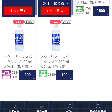
×24本【取り寄せ
×24本【取り寄せ
入荷後次第発送】
入荷後次第発送】
1 PLAY
74-
すべて見る
すべて見る
1800
DO
LRC
アクエリアス スパ
アクエリアス スパ
ークリング 490ml
ークリング 490ml
×24本【取り寄せ
×24本【取り寄せ
入荷後次第発送】
入荷後次第発送】
1 PLAY
1 PLAY
173-
100
100
85-EP
EP
LRC
LRC
サポート
景品一覧
ログイン
新規会員登録