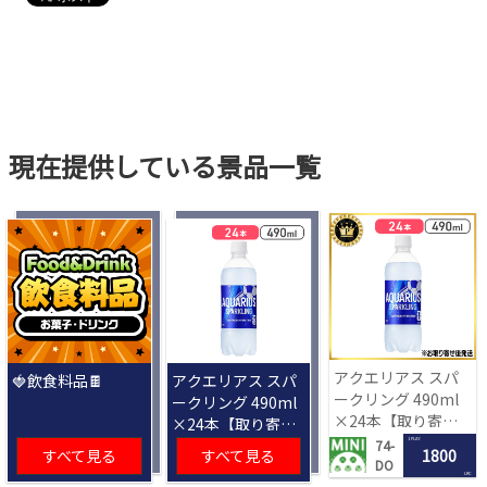
現在提供している景品一覧
アクエリアス スパ
🍓飲食料品🍫
アクエリアス スパ
ークリング 490ml
ークリング 490ml
×24本【取り寄せ
×24本【取り寄せ
入荷後次第発送】
入荷後次第発送】
1 PLAY
74-
すべて見る
すべて見る
1800
DO
LRC