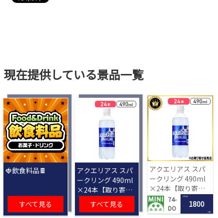
現在提供している景品一覧
アクエリアス スパ
🍓飲食料品🍫
アクエリアス スパ
ークリング 490ml
ークリング 490ml
×24本【取り寄せ
×24本【取り寄せ
入荷後次第発送】
入荷後次第発送】
1 PLAY
74-
すべて見る
すべて見る
1800
DO
LRC