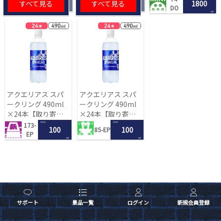
すべて見る
すべて見る
1800
DO
LRC
アクエリアス スパ
アクエリアス スパ
ークリング 490ml
ークリング 490ml
×24本【取り寄せ
×24本【取り寄せ
入荷後次第発送】
入荷後次第発送】
1 PLAY
1 PLAY
173-
100
100
85-EP
EP
LRC
LRC
サポート
景品一覧
ログイン
新規会員登録