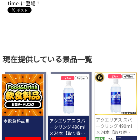
time-に登場！
現在提供している景品一覧
アクエリアス スパ
🍓飲食料品🍫
アクエリアス スパ
ークリング 490ml
ークリング 490ml
×24本【取り寄せ
×24本【取り寄せ
入荷後次第発送】
入荷後次第発送】
1 PLAY
74-