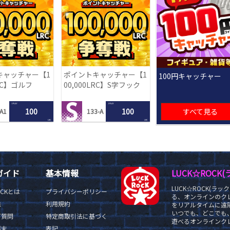
キャッチャー【1
ポイントキャッチャー【1
100円キャッチャー
LRC】ゴルフ
00,000LRC】S字フック
1 PLAY
1 PLAY
100
100
すべて見る
A1
133-A
LRC
LRC
ガイド
基本情報
LUCK☆ROC
LUCK☆ROCK(
OCKとは
プライバシーポリシー
る、オンラインのク
法
利用規約
をリアルタイムに遠隔
いつでも、どこでも
ご質問
特定商取引法に基づく
遊べるオンラインクレ
端末
表記