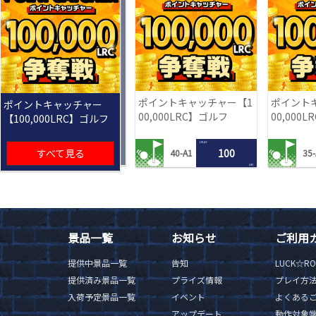
ポイントキャッチャー【1
ポイント
ポイントキャッチャー
00,000LRC】ゴルフ
00,000
【100,000LRC】ゴルフ
1 PLAY
すべて見る
100
40-A1
35-
LRC
景品一覧
お知らせ
ご利用
提供中景品一覧
告知
LUCK☆R
提供済み景品一覧
プライズ情報
プレイ方
入荷予定景品一覧
イベント
よくある
アップデート
動作対象