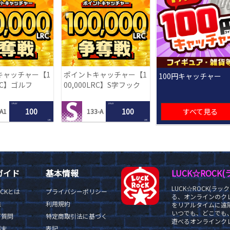
キャッチャー【1
ポイントキャッチャー【1
100円キャッチャー
LRC】ゴルフ
00,000LRC】S字フック
1 PLAY
1 PLAY
100
100
すべて見る
A1
133-A
LRC
LRC
ガイド
基本情報
LUCK☆ROC
LUCK☆ROCK(
OCKとは
プライバシーポリシー
る、オンラインのク
法
利用規約
をリアルタイムに遠隔
いつでも、どこでも
ご質問
特定商取引法に基づく
遊べるオンラインクレ
端末
表記