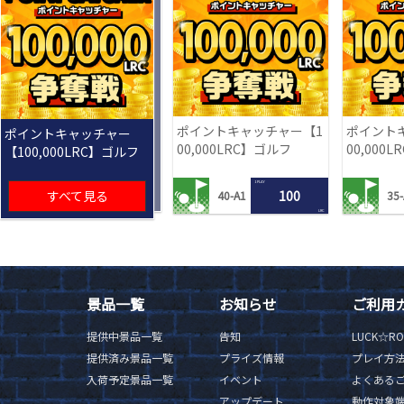
ポイントキャッチャー【1
ポイント
ポイントキャッチャー
00,000LRC】ゴルフ
00,000
【100,000LRC】ゴルフ
1 PLAY
すべて見る
100
40-A1
35-
LRC
景品一覧
お知らせ
ご利用
提供中景品一覧
告知
LUCK☆R
提供済み景品一覧
プライズ情報
プレイ方
入荷予定景品一覧
イベント
よくある
アップデート
動作対象