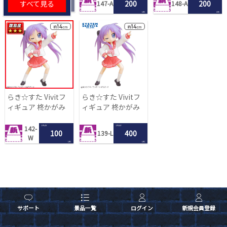
すべて見る
200
200
147-A
148-A
LRC
LRC
らき☆すた Vivitフ
らき☆すた Vivitフ
ィギュア 柊かがみ
ィギュア 柊かがみ
1 PLAY
1 PLAY
142-
100
400
139-L
W
LRC
LRC
サポート
景品一覧
ログイン
新規会員登録