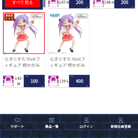
すべて見る
200
200
147-A
148-A
LRC
LRC
らき☆すた Vivitフ
らき☆すた Vivitフ
ィギュア 柊かがみ
ィギュア 柊かがみ
1 PLAY
1 PLAY
142-
100
400
139-L
W
LRC
LRC
サポート
景品一覧
ログイン
新規会員登録