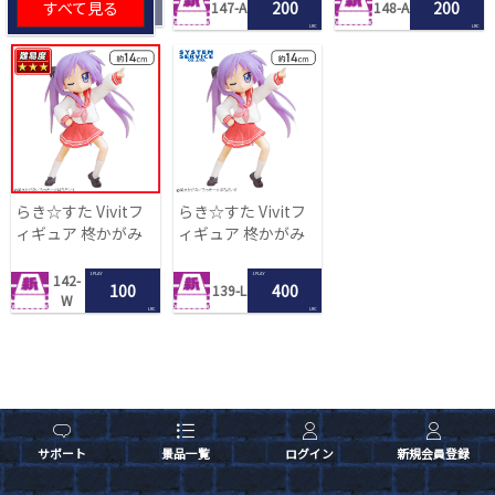
すべて見る
200
200
147-A
148-A
LRC
LRC
らき☆すた Vivitフ
らき☆すた Vivitフ
ィギュア 柊かがみ
ィギュア 柊かがみ
1 PLAY
1 PLAY
142-
100
400
139-L
W
LRC
LRC
サポート
景品一覧
ログイン
新規会員登録