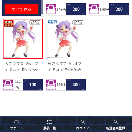
1 PLAY
1 PLAY
すべて見る
200
200
147-A
148-A
LRC
LRC
らき☆すた Vivitフ
らき☆すた Vivitフ
ィギュア 柊かがみ
ィギュア 柊かがみ
1 PLAY
1 PLAY
142-
100
400
139-L
W
LRC
LRC
サポート
景品一覧
ログイン
新規会員登録