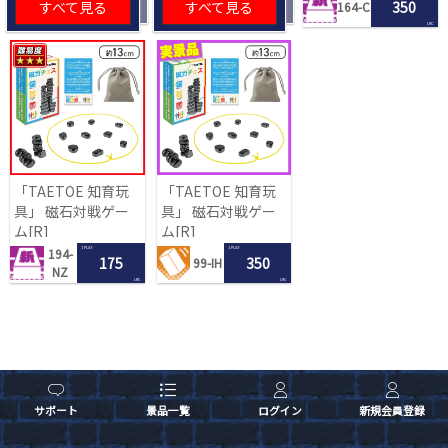
すべて見る
すべて見る
350
164-C
LRC
「TAETOE 知育玩
「TAETOE 知育玩
具」 磁石対戦ゲー
具」 磁石対戦ゲー
ム[R]
ム[R]
1 PLAY
1 PLAY
194-
175
350
99-IH
NZ
LRC
LRC
サポート
景品一覧
ログイン
新規会員登録