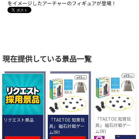
をイメージしたアーチャーのフィギュアが登場！
現在提供している景品一覧
「TAETOE 知育玩
リクエスト景品
「TAETOE 知育玩
具」 磁石対戦ゲー
具」 磁石対戦ゲー
ム[R]
ム[R]
1 PLAY