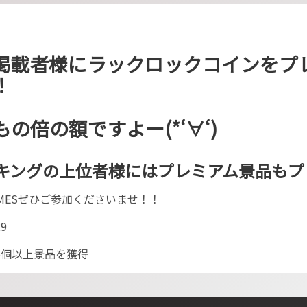
掲載者様にラックロックコインをプ
！
の倍の額ですよー(*‘∀‘)
キングの上位者様にはプレミアム景品もプ
G GAMESぜひご参加くださいませ！！
9
5個以上景品を獲得