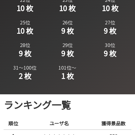
10 枚
10 枚
10 枚
25位
26位
27位
10 枚
9 枚
9 枚
28位
29位
30位
9 枚
9 枚
9 枚
31～100位
101位～
2 枚
1 枚
ランキング一覧
順位
ユーザ名
獲得景品数